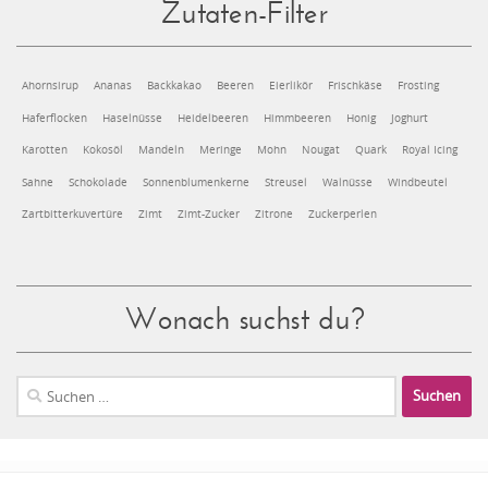
Zutaten-Filter
Ahornsirup
Ananas
Backkakao
Beeren
Eierlikör
Frischkäse
Frosting
Haferflocken
Haselnüsse
Heidelbeeren
Himmbeeren
Honig
Joghurt
Karotten
Kokosöl
Mandeln
Meringe
Mohn
Nougat
Quark
Royal Icing
Sahne
Schokolade
Sonnenblumenkerne
Streusel
Walnüsse
Windbeutel
Zartbitterkuvertüre
Zimt
Zimt-Zucker
Zitrone
Zuckerperlen
Wonach suchst du?
Suchen
nach: