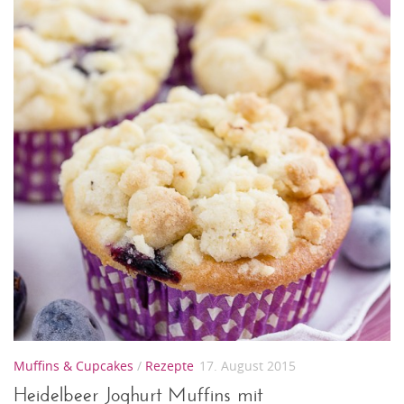
Muffins & Cupcakes
/
Rezepte
17. August 2015
Heidelbeer Joghurt Muffins mit