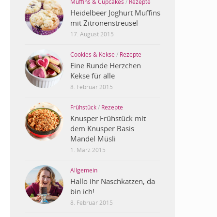
Muffins & Cupcakes
/
Rezepte
Heidelbeer Joghurt Muffins
mit Zitronenstreusel
17. August 2015
Cookies & Kekse
/
Rezepte
Eine Runde Herzchen
Kekse für alle
8. Februar 2015
Frühstück
/
Rezepte
Knusper Frühstück mit
dem Knusper Basis
Mandel Müsli
1. März 2015
Allgemein
Hallo ihr Naschkatzen, da
bin ich!
8. Februar 2015