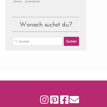
Zitrone
Zuckerperlen
Wonach suchst du?
Suchen
nach: