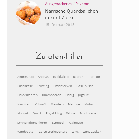
Ausgebackenes
/
Rezepte
Närrische Quarkbällchen
in Zimt-Zucker
15. Februar 2015
Zutaten-Filter
Ahornsirup
Ananas
Backkakao
Beeren
Eierlikör
Frischkäse
Frosting
Haferflocken
Haselnüsse
Heidelbeeren
Himmbeeren
Honig
Joghurt
Karotten
Kokosöl
Mandeln
Meringe
Mohn
Nougat
Quark
Royal Icing
Sahne
Schokolade
Sonnenblumenkerne
Streusel
Walnüsse
Windbeutel
Zartbitterkuvertüre
Zimt
Zimt-Zucker