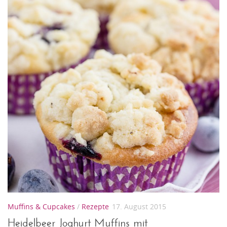
Muffins & Cupcakes
/
Rezepte
17. August 2015
Heidelbeer Joghurt Muffins mit