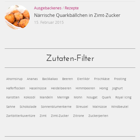
Ausgebackenes
/
Rezepte
Närrische Quarkbällchen in Zimt-Zucker
15. Februar 2015
Zutaten-Filter
Ahornsirup
Ananas
Backkakao
Beeren
Eierlikör
Frischkäse
Frosting
Haferflocken
Haselnüsse
Heidelbeeren
Himmbeeren
Honig
Joghurt
Karotten
Kokosöl
Mandeln
Meringe
Mohn
Nougat
Quark
Royal Icing
Sahne
Schokolade
Sonnenblumenkerne
Streusel
Walnüsse
Windbeutel
Zartbitterkuvertüre
Zimt
Zimt-Zucker
Zitrone
Zuckerperlen