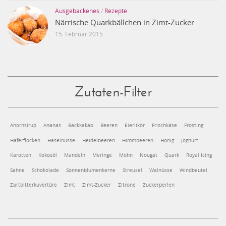
Ausgebackenes
/
Rezepte
Närrische Quarkbällchen in Zimt-Zucker
15. Februar 2015
Zutaten-Filter
Ahornsirup
Ananas
Backkakao
Beeren
Eierlikör
Frischkäse
Frosting
Haferflocken
Haselnüsse
Heidelbeeren
Himmbeeren
Honig
Joghurt
Karotten
Kokosöl
Mandeln
Meringe
Mohn
Nougat
Quark
Royal Icing
Sahne
Schokolade
Sonnenblumenkerne
Streusel
Walnüsse
Windbeutel
Zartbitterkuvertüre
Zimt
Zimt-Zucker
Zitrone
Zuckerperlen