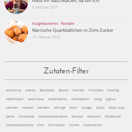
Hallo ihr Naschkatzen, da bin ich!
8. Februar 2015
Ausgebackenes
/
Rezepte
Närrische Quarkbällchen in Zimt-Zucker
15. Februar 2015
Zutaten-Filter
Ahornsirup
Ananas
Backkakao
Beeren
Eierlikör
Frischkäse
Frosting
Haferflocken
Haselnüsse
Heidelbeeren
Himmbeeren
Honig
Joghurt
Karotten
Kokosöl
Mandeln
Meringe
Mohn
Nougat
Quark
Royal Icing
Sahne
Schokolade
Sonnenblumenkerne
Streusel
Walnüsse
Windbeutel
Zartbitterkuvertüre
Zimt
Zimt-Zucker
Zitrone
Zuckerperlen