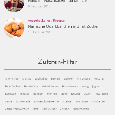
Hallo ihr Naschkatzen, da bin ich!
8. Februar 2015
Ausgebackenes
/
Rezepte
Närrische Quarkbällchen in Zimt-Zucker
15. Februar 2015
Zutaten-Filter
Ahornsirup
Ananas
Backkakao
Beeren
Eierlikör
Frischkäse
Frosting
Haferflocken
Haselnüsse
Heidelbeeren
Himmbeeren
Honig
Joghurt
Karotten
Kokosöl
Mandeln
Meringe
Mohn
Nougat
Quark
Royal Icing
Sahne
Schokolade
Sonnenblumenkerne
Streusel
Walnüsse
Windbeutel
Zartbitterkuvertüre
Zimt
Zimt-Zucker
Zitrone
Zuckerperlen