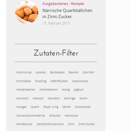
Ausgebackenes
/
Rezepte
Närrische Quarkbällchen
in Zimt-Zucker
15. Februar 2015
e
Zutaten-Filter
Ahornsirup
Ananas
Backkakao
Beeren
Eierlikör
Frischkäse
Frosting
Haferflocken
Haselnüsse
Heidelbeeren
Himmbeeren
Honig
Joghurt
Karotten
Kokosöl
Mandeln
Meringe
Mohn
Nougat
Quark
Royal Icing
Sahne
Schokolade
Sonnenblumenkerne
Streusel
Walnüsse
Windbeutel
Zartbitterkuvertüre
Zimt
Zimt-Zucker