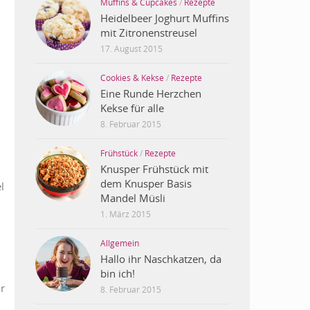
Muffins & Cupcakes
/
Rezepte
Heidelbeer Joghurt Muffins
mit Zitronenstreusel
17. August 2015
Cookies & Kekse
/
Rezepte
Eine Runde Herzchen
Kekse für alle
8. Februar 2015
Frühstück
/
Rezepte
Knusper Frühstück mit
dem Knusper Basis
l
Mandel Müsli
1. März 2015
Allgemein
Hallo ihr Naschkatzen, da
bin ich!
r
8. Februar 2015