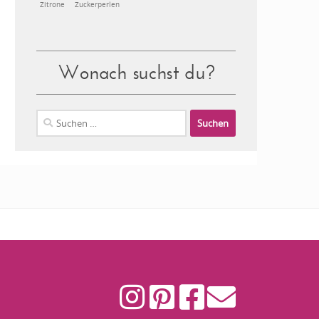
Zitrone
Zuckerperlen
Wonach suchst du?
Suchen
nach: